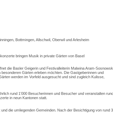
inningen, Bottmingen, Allschwil, Oberwil und Arlesheim
konzerte bringen Musik in private Gärten von Basel
net die Basler Geigerin und Festivalleiterin Malwina Aram-Sosnowsk
e in besonderen Gärten erleben möchten. Die Gastgeberinnen und
 Gärten werden im Vorfeld ausgesucht und sind zugleich Kulisse,
hrlich rund 1'000 Besucherinnen und Besucher und veranstalten run
erte in neun Kantonen statt.
adt und die umliegenden Gemeinden. Nach der Besichtigung von rund 