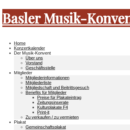
Basler Musik-Konve
Home
Konzertkalender
Der Musik-Konvent
Über uns
Vorstand
Geschäftsstelle
Mitglieder
Mitgliederinformationen
Mitgliederliste
Mitgliedschaft und Beitrittsgesuch
Benefits für Mitglieder
Preise für Plakateintrag
Zeitungsinserate
Kulturplakate F4
Print-it
Zu verkaufen / zu vermieten
Plakat
Gemeinschaftsplakat