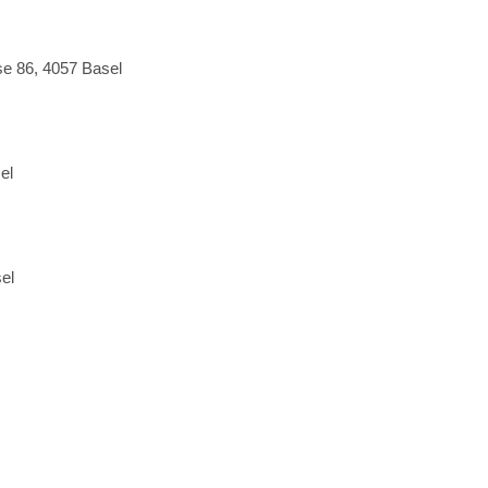
se 86, 4057 Basel
el
el